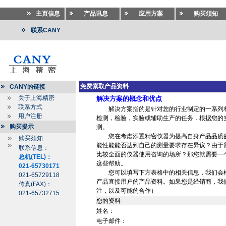
主页信息
产品讯息
应用方案
购买须知
联系CANY
免费索取产品资料
CANY的链接
关于上海精密
解决方案的概念和优点
联系方式
解决方案指的是针对您的行业制定的一系列相
用户注册
检测，检验，实验或辅助生产的任务．根据您的
购买提示
测。
您在考虑添置精密仪器为提高自身产品品质的
购买须知
能性能能否达到自己的测量要求存在异议？由于
联系信息：
比较全面的仪器使用咨询的场所？那您就需要一
总机(TEL)：
这些帮助。
021-65730171
您可以填写下方表格中的相关信息，我们会根
021-65729118
产品直接用户的产品资料。如果您是经销商，我
传真(FAX)：
注，以及可能的合作）
021-65732715
您的资料
姓名：
电子邮件：